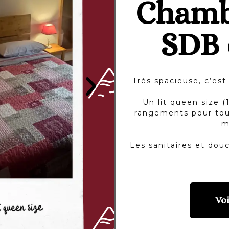
Chambr
SDB
Très spacieuse, c’es
Un lit queen size (
rangements pour tou
m
Les sanitaires et dou
Voi