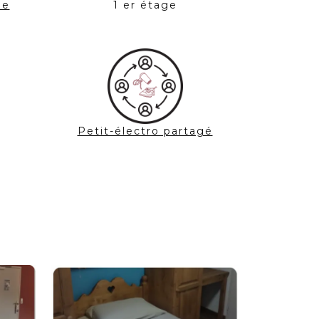
ne
1 er étage
Petit-électro partagé